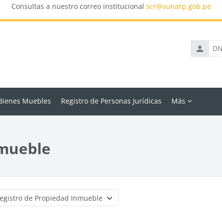
Consultas a nuestro correo institucional
scr@sunarp.gob.pe
DNI
o
Pasaport
 Bienes Muebles
Registro de Personas Jurídicas
Más
nmueble
Categorías