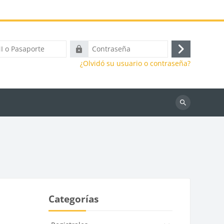
Contraseña
Iniciar
¿Olvidó su usuario o contraseña?
sesión
e
(ingresar)
Buscar
cursos
Categorías